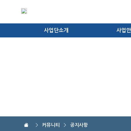
사업단소개
사업
인사말
IN-4 혁
비전 및 목표
테스트
조직도
스마트제조 고급
찾아오시는 길
컨설
커뮤니티
공지사항