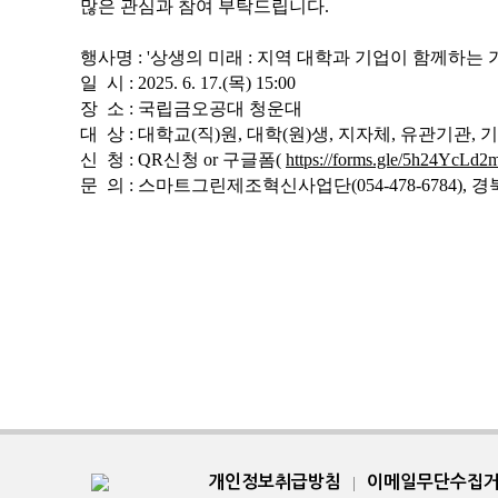
많은 관심과 참여 부탁드립니다
.
행사명
: '
상생의 미래
:
지역 대학과 기업이 함께하는 
일 시
: 2025. 6. 17.(
목
) 15:00
장 소
:
국립금오공대 청운대
대 상
:
대학교
(
직
)
원
,
대학
(
원
)
생
,
지자체
,
유관기관
,
기
신 청
: QR
신청
or
구글폼
(
https://forms.gle/5h24YcL
문 의
:
스마트그린제조혁신사업단
(054-478-6784)
개인정보취급방침
이메일무단수집
|