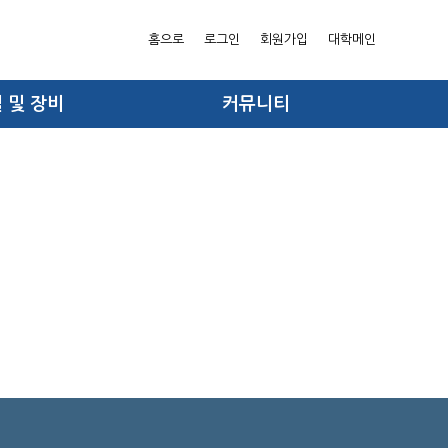
홈으로
로그인
회원가입
대학메인
 및 장비
커뮤니티
시설안내
공지사항
트베드 안내
킥오프 설문
드 이용 신청
보도자료
홍보자료
포토갤러리
자료실