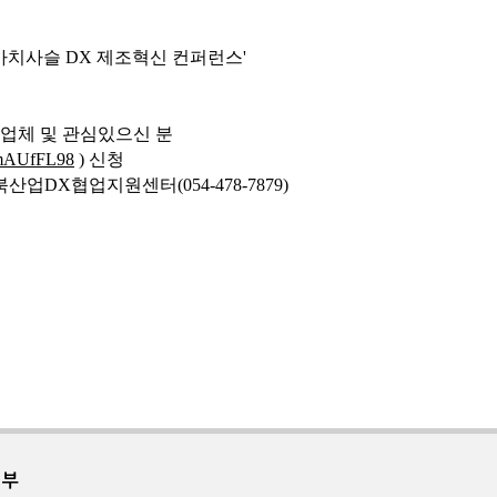
가치사슬 DX 제조혁신 컨퍼런스
'
업체 및 관심있으신 분
d2mAUfFL98
)
신청
, 경북산업DX협업지원센터(054-478-7879)
거부